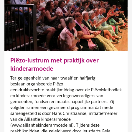
Piëzo-lustrum met praktijk over
kinderarmoede
Ter gelegenheid van haar twaalf en halfjarig
bestaan organiseerde Piëzo
een drukbezochte praktijkmiddag over de PiëzoMethodiek
en kinderarmoede voor vertegenwoordigers van
gemeenten, fondsen en maatschappelijke partners. Zij
volgden samen een gevarieerd programma dat mede
samengesteld is door Hans Christiaanse, initiatiefnemer
van de Alliantie kinderarmoede
(www.alliantiekinderarmoede.nl). Tijdens deze
praktijkmiddag, die geleid werd door jeugdarts Geja