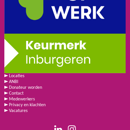
Locaties
ANBI
Donateur worden
Contact
Medewerkers
Privacy en klachten
Vacatures