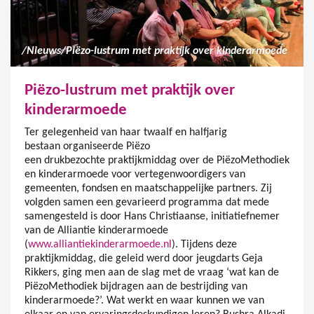
/
Nieuws
/
Piëzo-lustrum met praktijk over kinderarmoede
Piëzo-lustrum met praktijk over
kinderarmoede
Ter gelegenheid van haar twaalf en halfjarig
bestaan organiseerde Piëzo
een drukbezochte praktijkmiddag over de PiëzoMethodiek
en kinderarmoede voor vertegenwoordigers van
gemeenten, fondsen en maatschappelijke partners. Zij
volgden samen een gevarieerd programma dat mede
samengesteld is door Hans Christiaanse, initiatiefnemer
van de Alliantie kinderarmoede
(
www.alliantiekinderarmoede.nl
). Tijdens deze
praktijkmiddag, die geleid werd door jeugdarts Geja
Rikkers, ging men aan de slag met de vraag ‘wat kan de
PiëzoMethodiek bijdragen aan de bestrijding van
kinderarmoede?’. Wat werkt en waar kunnen we van