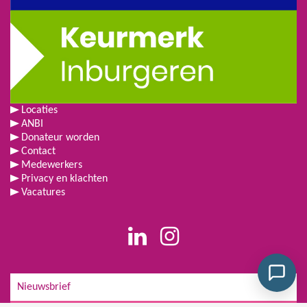
Locaties
ANBI
Donateur worden
Contact
Medewerkers
Privacy en klachten
Vacatures