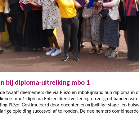
en bij diploma-uitreiking mbo 1
n de twaalf deelnemers die via Piëzo en mboRijnland hun diploma in o
iende mbo1-diploma Entree dienstverlening en zorg uit handen van 
hting Piëzo. Gestimuleerd door docenten en vrijwillige stage- en huis
-jarige opleiding succesvol af te ronden. De deelnemers combineerde