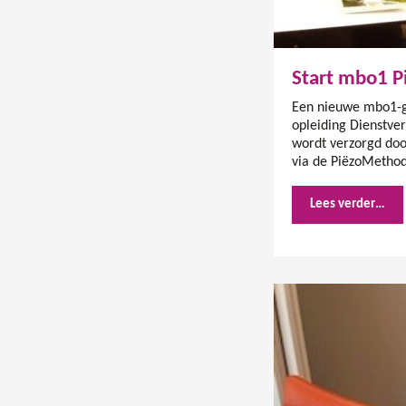
Start mbo1 P
Een nieuwe mbo1-gr
opleiding Dienstve
wordt verzorgd doo
via de PiëzoMethod
Lees verder…