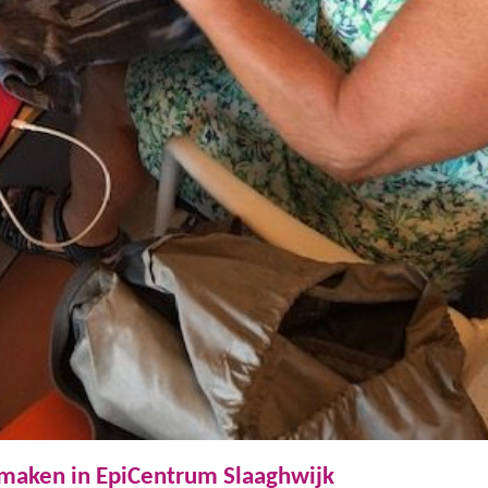
 maken in EpiCentrum Slaaghwijk