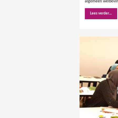
algemeen welbevinde
Lees verder…