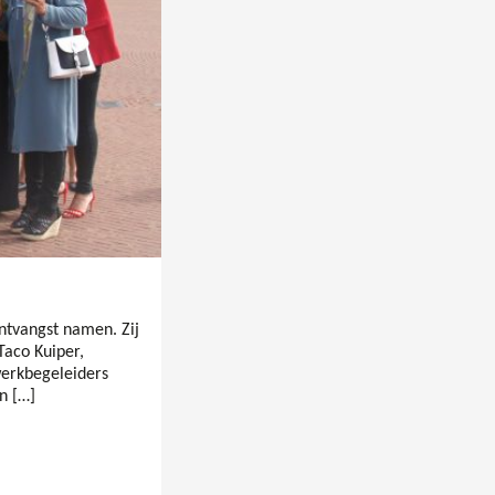
ntvangst namen. Zij
Taco Kuiper,
werkbegeleiders
n […]