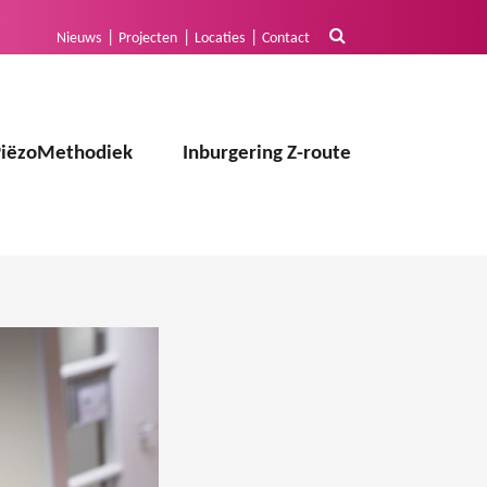
Nieuws
Projecten
Locaties
Contact
PiëzoMethodiek
Inburgering Z-route