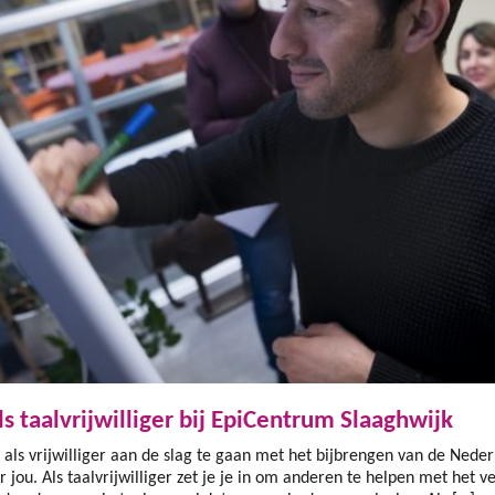
ls taalvrijwilliger bij EpiCentrum Slaaghwijk
m als vrijwilliger aan de slag te gaan met het bijbrengen van de Nede
ar jou. Als taalvrijwilliger zet je je in om anderen te helpen met het 