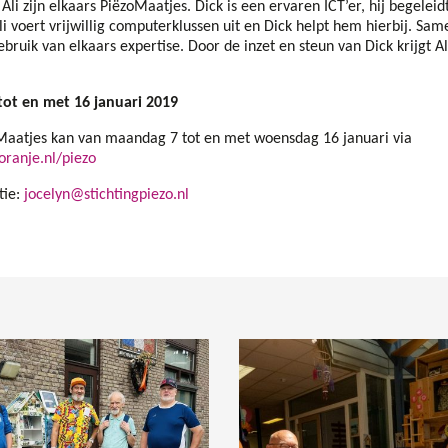
n Ali zijn elkaars PiëzoMaatjes. Dick is een ervaren ICT’er, hij begeleidt
Ali voert vrijwillig computerklussen uit en Dick helpt hem hierbij. Sa
ruik van elkaars expertise. Door de inzet en steun van Dick krijgt Al
tot en met 16 januari 2019
aatjes kan van maandag 7 tot en met woensdag 16 januari via
oranje.nl/piezo
tie:
jocelyn@stichtingpiezo.nl