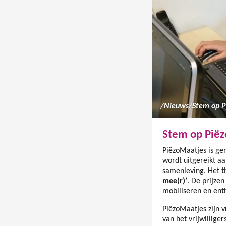
/
Nieuws
/
Stem op P
Stem op Piëz
PiëzoMaatjes is gen
wordt uitgereikt a
samenleving. Het t
mee(r)’
. De prijze
mobiliseren en ent
PiëzoMaatjes zijn v
van het vrijwillige