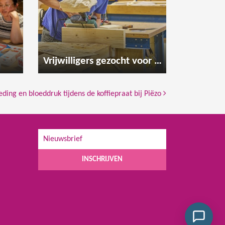
Vrijwilligers gezocht voor de houtwerkplaats
eding en bloeddruk tijdens de koffiepraat bij Piëzo