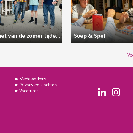
Geniet van de zomer tijdens een gezellige wandeling
Soep & Spel
Vo
Medewerkers
Privacy en klachten
Vacatures