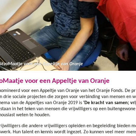
iëzoMaatje voor een Appeltje van Oranje
oMaatje voor een Appeltje van Oranje
omineerd voor een Appeltje van Oranje van het Oranje Fonds. De prijs
an drie sociale projecten die zorgen voor verbinding van mensen en
hema van de Appeltjes van Oranje 2019 is
‘De kracht van samen; vri
n staan in het teken van mensen die vrijwilligers op een buitengewon
housiast weten te houden.
rijwilligers die andere vrijwilligers opleiden en begeleiding bieden m
rswerk. Hun talent en kennis wordt ingezet. Zo kunnen veel meer men