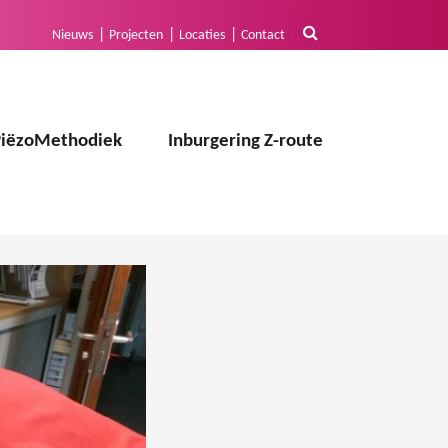
Nieuws
Projecten
Locaties
Contact
PiëzoMethodiek
Inburgering Z-route