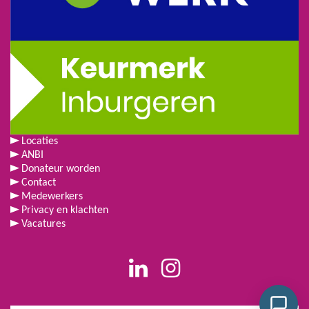
Locaties
ANBI
Donateur worden
Contact
Medewerkers
Privacy en klachten
Vacatures