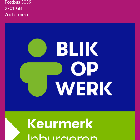
Postbus 5059
2701 GB
Zoetermeer