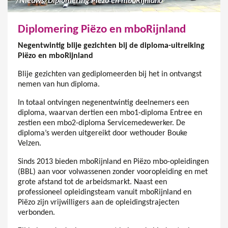
/
Nieuws
/
Diplomering Piëzo en mboRijnland
Diplomering Piëzo en mboRijnland
Negentwintig blije gezichten bij de diploma-uitreiking
Piëzo en mboRijnland
Blije gezichten van gediplomeerden bij het in ontvangst
nemen van hun diploma.
In totaal ontvingen negenentwintig deelnemers een
diploma, waarvan dertien een mbo1-diploma Entree en
zestien een mbo2-diploma Servicemedewerker. De
diploma’s werden uitgereikt door wethouder Bouke
Velzen.
Sinds 2013 bieden mboRijnland en Piëzo mbo-opleidingen
(BBL) aan voor volwassenen zonder vooropleiding en met
grote afstand tot de arbeidsmarkt. Naast een
professioneel opleidingsteam vanuit mboRijnland en
Piëzo zijn vrijwilligers aan de opleidingstrajecten
verbonden.