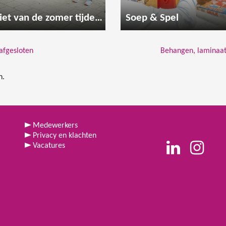
Geniet van de zomer tijdens een gezellige wandeling
Soep & Spel
afgesloten
Behangen, laminaat
n.
Medewerkers
Privacy en klachten
Vacatures