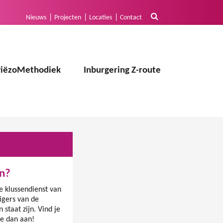
Nieuws
Projecten
Locaties
Contact
PiëzoMethodiek
Inburgering Z-route
en?
e klussendienst van
igers van de
 staat zijn. Vind je
je dan aan!