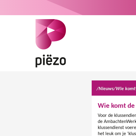
/
Nieuws
/
Wie komt de
Voor de klussendien
de AmbachtenWerkpl
klussendienst voeren
het leuk om je ‘klu