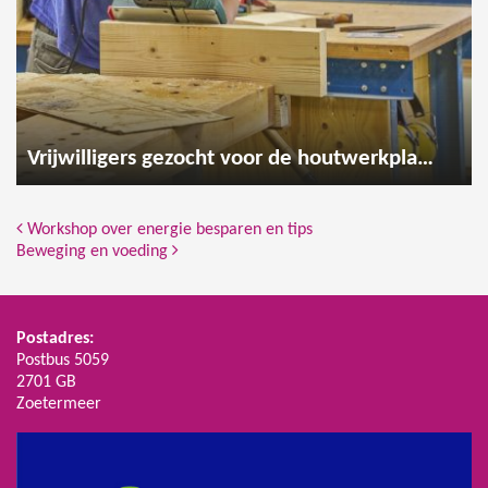
Vrijwilligers gezocht voor de houtwerkplaats
Bericht Navigatie
Workshop over energie besparen en tips
Beweging en voeding
Postadres:
Postbus 5059
2701 GB
Zoetermeer