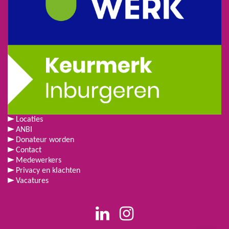
Locaties
ANBI
Donateur worden
Contact
Medewerkers
Privacy en klachten
Vacatures