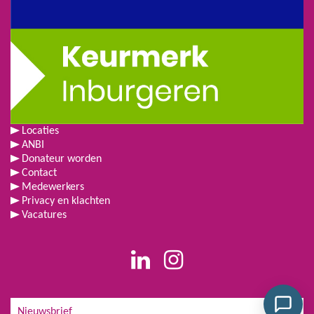
Locaties
ANBI
Donateur worden
Contact
Medewerkers
Privacy en klachten
Vacatures