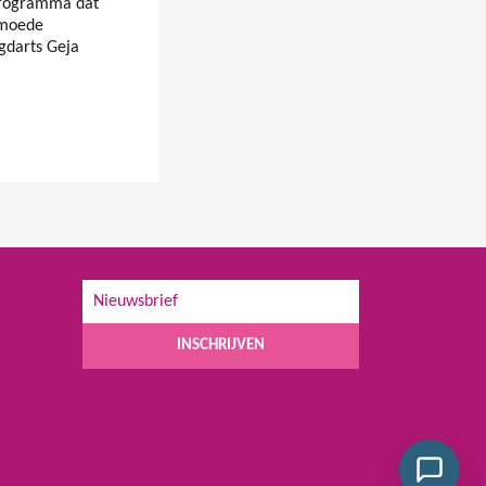
programma dat
rmoede
gdarts Geja