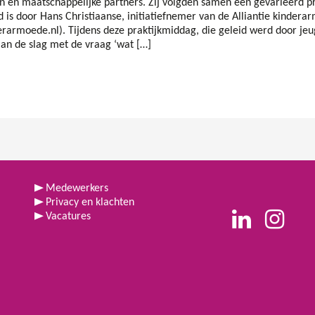
 en maatschappelijke partners. Zij volgden samen een gevarieerd 
is door Hans Christiaanse, initiatiefnemer van de Alliantie kindera
erarmoede.nl). Tijdens deze praktijkmiddag, die geleid werd door jeu
aan de slag met de vraag ‘wat […]
Medewerkers
Privacy en klachten
Vacatures