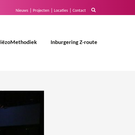
Nieuws
Projecten
Locaties
Contact
PiëzoMethodiek
Inburgering Z-route