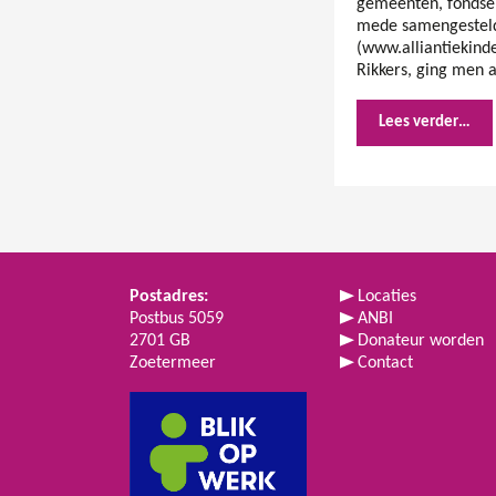
gemeenten, fondsen
mede samengesteld 
(www.alliantiekind
Rikkers, ging men 
Lees verder…
Postadres:
Locaties
Postbus 5059
ANBI
2701 GB
Donateur worden
Zoetermeer
Contact