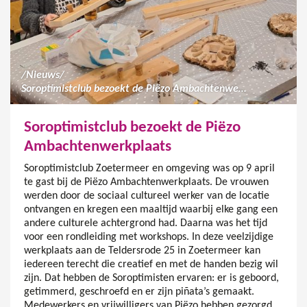
/
Nieuws
/
Soroptimistclub bezoekt de Piëzo Ambachtenwerkplaats
Soroptimistclub bezoekt de Piëzo
Ambachtenwerkplaats
Soroptimistclub Zoetermeer en omgeving was op 9 april
te gast bij de Piëzo Ambachtenwerkplaats. De vrouwen
werden door de sociaal cultureel werker van de locatie
ontvangen en kregen een maaltijd waarbij elke gang een
andere culturele achtergrond had. Daarna was het tijd
voor een rondleiding met workshops. In deze veelzijdige
werkplaats aan de Teldersrode 25 in Zoetermeer kan
iedereen terecht die creatief en met de handen bezig wil
zijn. Dat hebben de Soroptimisten ervaren: er is geboord,
getimmerd, geschroefd en er zijn piñata’s gemaakt.
Medewerkers en vrijwilligers van Piëzo hebben gezorgd