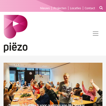
Nieuws
Projecten
Locaties
Contact
/
Nieuws
/
Kerstlunch voor ouderen van het Vonkje