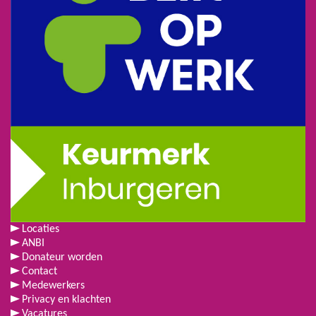
Locaties
ANBI
Donateur worden
Contact
Medewerkers
Privacy en klachten
Vacatures