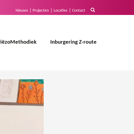
Nieuws
Projecten
Locaties
Contact
PiëzoMethodiek
Inburgering Z-route