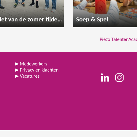
Geniet van de zomer tijdens een gezellige wandeling
Soep & Spel
Piëzo TalentenAca
Medewerkers
Privacy en klachten
Vacatures