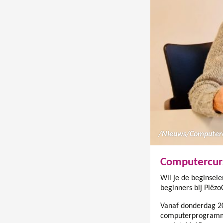
/
Nieuws
/
Computerc
Computercurs
Wil je de beginsel
beginners bij Pië
Vanaf donderdag 20
computerprogramma’