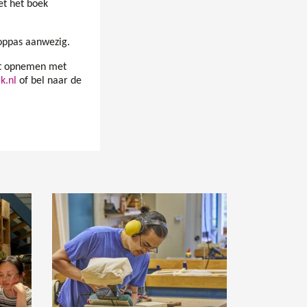
et het boek
roppas aanwezig.
act opnemen met
k.nl
of bel naar de