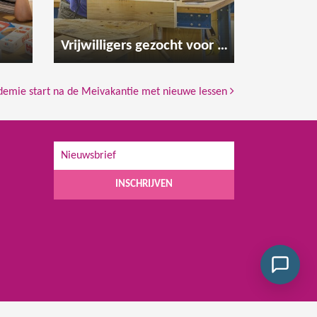
Vrijwilligers gezocht voor de houtwerkplaats
demie start na de Meivakantie met nieuwe lessen