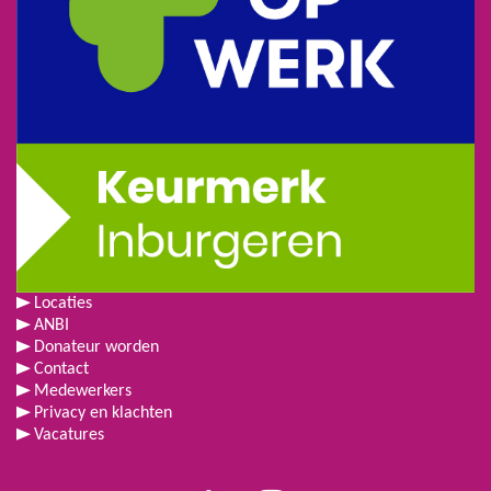
Locaties
ANBI
Donateur worden
Contact
Medewerkers
Privacy en klachten
Vacatures