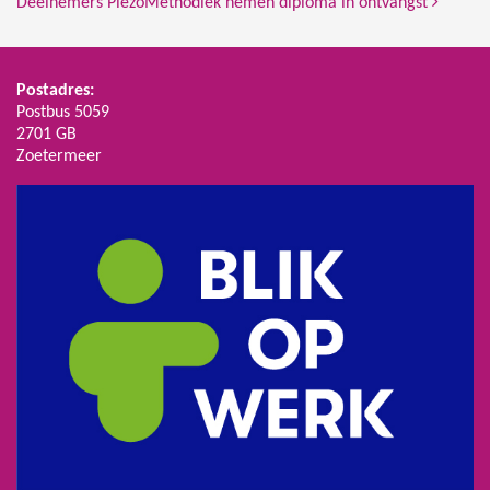
Deelnemers PiëzoMethodiek nemen diploma in ontvangst
Postadres:
Postbus 5059
2701 GB
Zoetermeer