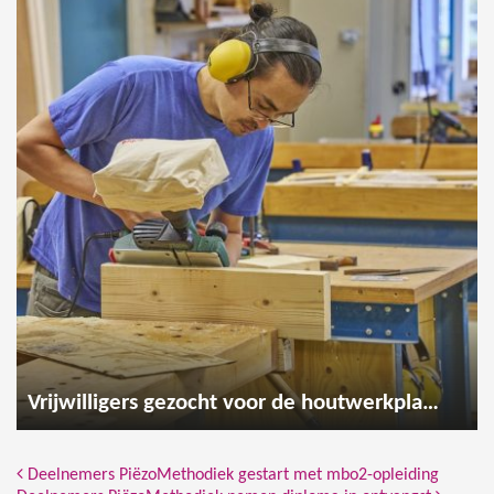
Vrijwilligers gezocht voor de houtwerkplaats
Bericht Navigatie
Deelnemers PiëzoMethodiek gestart met mbo2-opleiding