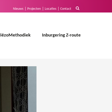
Nieuws
Projecten
Locaties
Contact
PiëzoMethodiek
Inburgering Z-route