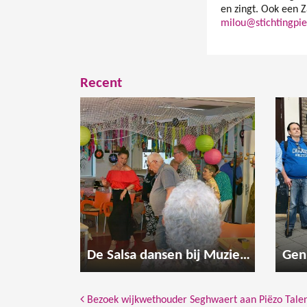
en zingt. Ook een
milou@stichtingpie
Recent
De Salsa dansen bij Muzieksalon Meerzicht
Bericht Navigatie
Bezoek wijkwethouder Seghwaert aan Piëzo Tal