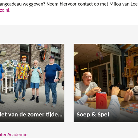
 Zangcadeau weggeven? Neem hiervoor contact op met Milou van Loe
zo.nl
.
Geniet van de zomer tijdens een gezellige wandeling
Soep & Spel
entenAcademie