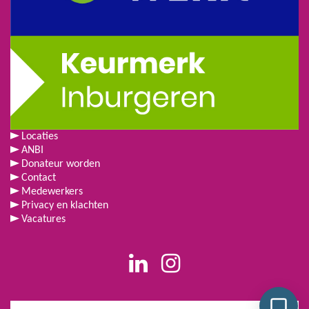
Locaties
ANBI
Donateur worden
Contact
Medewerkers
Privacy en klachten
Vacatures