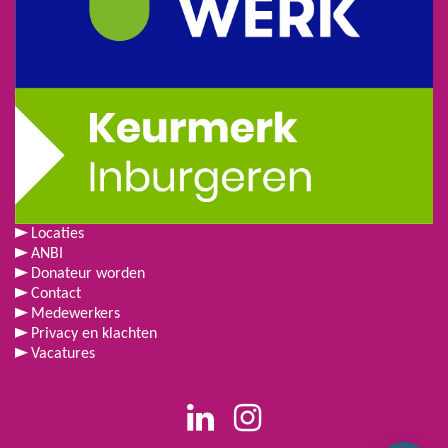
Locaties
ANBI
Donateur worden
Contact
Medewerkers
Privacy en klachten
Vacatures