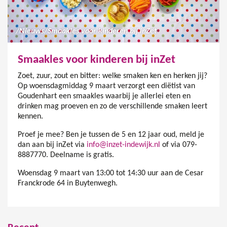
/
Nieuws
/
Smaakles voor kinderen bij inZet
Smaakles voor kinderen bij inZet
Zoet, zuur, zout en bitter: welke smaken ken en herken jij?
Op woensdagmiddag 9 maart verzorgt een diëtist van
Goudenhart een smaakles waarbij je allerlei eten en
drinken mag proeven en zo de verschillende smaken leert
kennen.
Proef je mee? Ben je tussen de 5 en 12 jaar oud, meld je
dan aan bij inZet via
info@inzet-indewijk.nl
of via 079-
8887770. Deelname is gratis.
Woensdag 9 maart van 13:00 tot 14:30 uur aan de Cesar
Franckrode 64 in Buytenwegh.