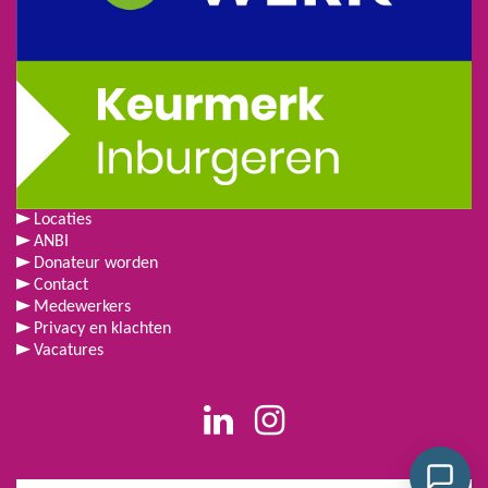
Locaties
ANBI
Donateur worden
Contact
Medewerkers
Privacy en klachten
Vacatures