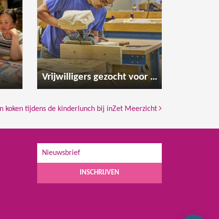
Vrijwilligers gezocht voor de houtwerkplaats
 koken tijdens de kinderlunch bij inZet Meerzicht