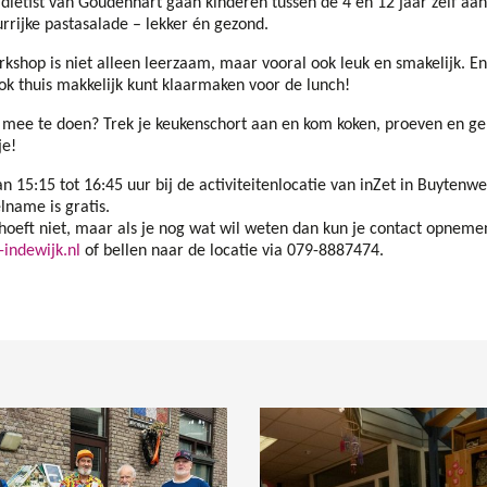
diëtist van Goudenhart gaan kinderen tussen de 4 en 12 jaar zelf aan
rrijke pastasalade – lekker én gezond.
shop is niet alleen leerzaam, maar vooral ook leuk en smakelijk. En
ok thuis makkelijk kunt klaarmaken voor de lunch!
om mee te doen? Trek je keukenschort aan en kom koken, proeven en ge
je!
 15:15 tot 16:45 uur bij de activiteitenlocatie van inZet in Buytenw
lname is gratis.
oeft niet, maar als je nog wat wil weten dan kun je contact opnem
-indewijk.nl
of bellen naar de locatie via 079-8887474.