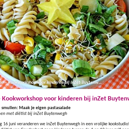
Pastasalade – Kookworkshop voor kinderen bij inZet Buytenwegh
– Kookworkshop voor kinderen bij inZet Buyte
 smullen: Maak je eigen pastasalade
en met diëtist bij inZet Buytenwegh
6 juni veranderen we inZet Buytenwegh in een vrolijke kookstudio