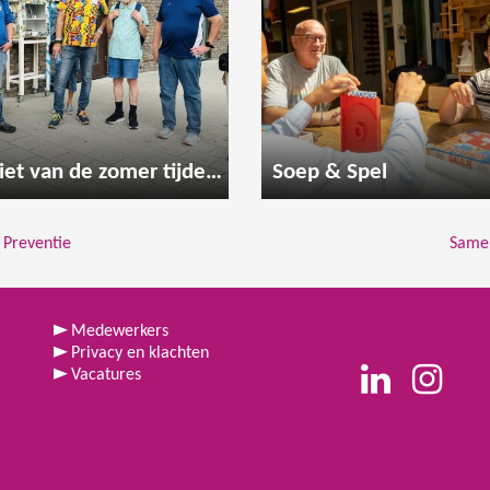
Geniet van de zomer tijdens een gezellige wandeling
Soep & Spel
 Preventie
Samen
Medewerkers
Privacy en klachten
Vacatures