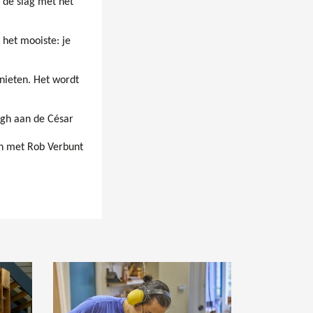
 de slag met het
 het mooiste: je
nieten. Het wordt
egh aan de César
en met Rob Verbunt