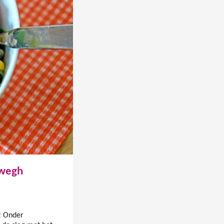
nwegh
! Onder