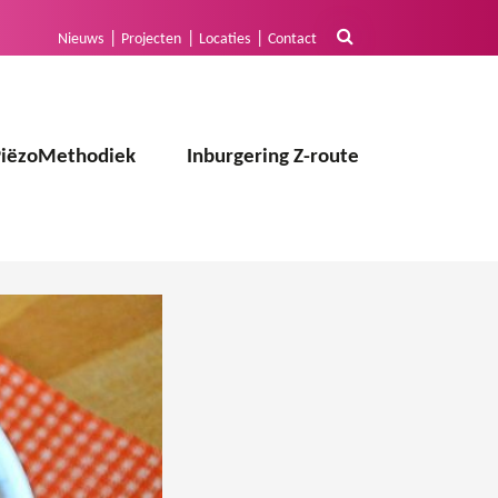
Nieuws
Projecten
Locaties
Contact
PiëzoMethodiek
Inburgering Z-route