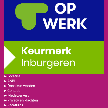
Locaties
ANBI
Donateur worden
Contact
Medewerkers
Privacy en klachten
Vacatures