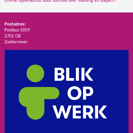
Online bijeenkomst door diëtiste over voeding en slapen
Postadres:
Postbus 5059
2701 GB
Zoetermeer