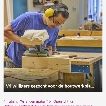
Vrijwilligers gezocht voor de houtwerkplaats
Bericht Navigatie
Training “Vrienden maken” bij Open Ichthus