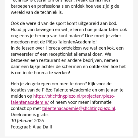
Techniek is overal om ons heen! Maak kennis met
beroepen en professionals en ontdek hoe veelzijdig de
wereld van de techniek is.
Ook de wereld van de sport komt uitgebreid aan bod.
Houd jij van bewegen en wil je leren hoe je daar later ook
nog eens je beroep van kunt maken? Doe moet je zeker
meedoen met de Piëzo TalentenAcademie!
In de lessen over Horeca ontdekken we wat een kok, een
serveerster of een receptionist allemaal doen. We
bezoeken een restaurant en andere bedrijven, nemen
daar een kijkje achter de schermen en ontdekken hoe het
is om in de horeca te werken!
Heb je zin gekregen om mee te doen? Kijk voor de
locaties van de Piëzo TalentenAcademie en om je aan te
melden op
https://stichtingpiezo.nl/projecten/piezo-
talentenacademie/
of neem voor meer informatie
contact op met
talentenacademie@stichtingpiezo.nl
.
Deelname is gratis.
10 februari 2026
Fotograaf: Alaa Dalli