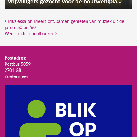
Vrijwilligers gezocht voor de houtwerkplaats
Bericht Navigatie
Muzieksalon Meerzicht: samen genieten van muziek uit de
jaren ’50 en ’60
Weer in de schoolbanken
Postadres:
Postbus 5059
2701 GB
Zoetermeer