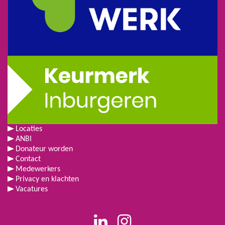
Locaties
ANBI
Donateur worden
Contact
Medewerkers
Privacy en klachten
Vacatures