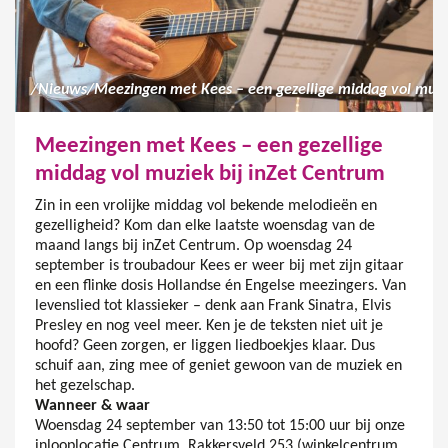
/
Nieuws
/
Meezingen met Kees – een gezellige
middag vol muziek bij inZet Centrum
Zin in een vrolijke middag vol bekende melodieën en
gezelligheid? Kom dan elke laatste woensdag van de
maand langs bij inZet Centrum. Op woensdag 24
september is troubadour Kees er weer bij met zijn gitaar
en een flinke dosis Hollandse én Engelse meezingers. Van
levenslied tot klassieker – denk aan Frank Sinatra, Elvis
Presley en nog veel meer. Ken je de teksten niet uit je
hoofd? Geen zorgen, er liggen liedboekjes klaar. Dus
schuif aan, zing mee of geniet gewoon van de muziek en
het gezelschap.
Wanneer & waar
Woensdag 24 september van 13:50 tot 15:00 uur bij onze
inlooplocatie Centrum, Rakkersveld 253 (winkelcentrum