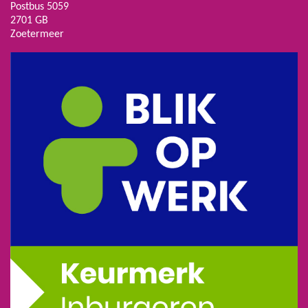
Postbus 5059
2701 GB
Zoetermeer