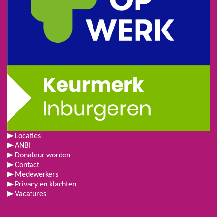
Locaties
ANBI
Donateur worden
Contact
Medewerkers
Privacy en klachten
Vacatures