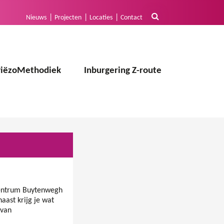
Nieuws
Projecten
Locaties
Contact
PiëzoMethodiek
Inburgering Z-route
oCentrum Buytenwegh
aast krijg je wat
 van