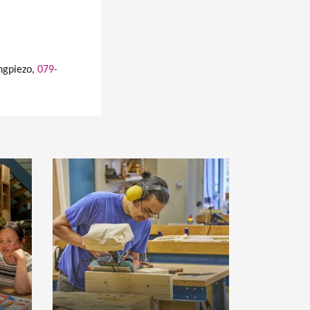
ngpiezo,
079-