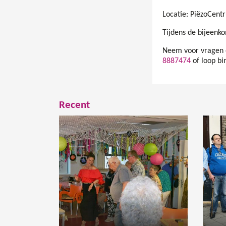
Locatie: PiëzoCen
Tijdens de bijeenko
Neem voor vragen o
8887474
of loop bin
Recent