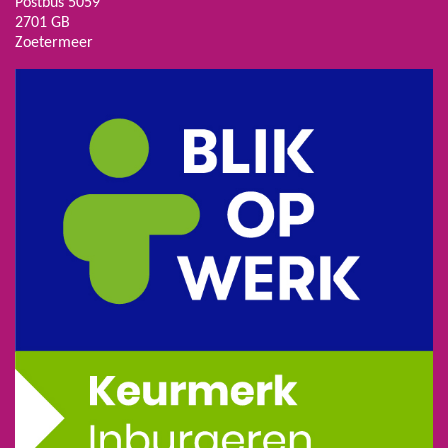
Postbus 5059
2701 GB
Zoetermeer