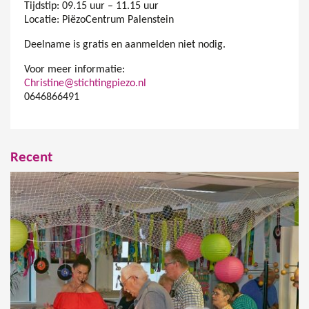
Tijdstip: 09.15 uur – 11.15 uur
Locatie: PiëzoCentrum Palenstein
Deelname is gratis en aanmelden niet nodig.
Voor meer informatie:
Christine@stichtingpiezo.nl
0646866491
Recent