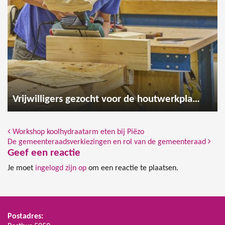
Vrijwilligers gezocht voor de houtwerkplaats
Bericht Navigatie
Workshop koolhydraatarm eten bij Piëzo
De gemeenteraadsverkiezingen en rol van de gemeenteraad
Geef een reactie
Je moet
ingelogd zijn op
om een reactie te plaatsen.
Postadres: