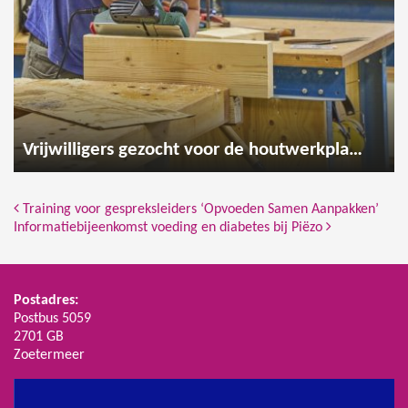
Vrijwilligers gezocht voor de houtwerkplaats
Bericht Navigatie
Training voor gespreksleiders ‘Opvoeden Samen Aanpakken’
Informatiebijeenkomst voeding en diabetes bij Piëzo
Postadres:
Postbus 5059
2701 GB
Zoetermeer