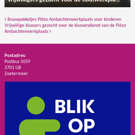
Vrijwilligers gezocht voor de houtwerkplaats
Bericht Navigatie
Bouwpakketjes Piëzo Ambachtenwerkplaats voor kinderen
Vrijwillige klussers gezocht voor de klussendienst van de Piëzo
Ambachtenwerkplaats
Postadres:
Postbus 5059
2701 GB
Zoetermeer