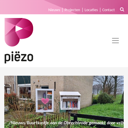
Nieuws
Projecten
Locaties
Contact
/
Nieuws
/