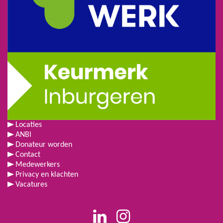
Locaties
ANBI
Donateur worden
Contact
Medewerkers
Privacy en klachten
Vacatures