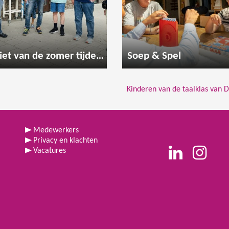
Geniet van de zomer tijdens een gezellige wandeling
Soep & Spel
Kinderen van de taalklas van
Medewerkers
Privacy en klachten
Vacatures