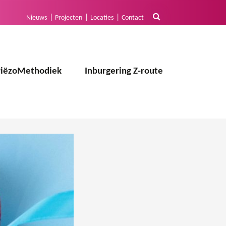
Nieuws
Projecten
Locaties
Contact
PiëzoMethodiek
Inburgering Z-route