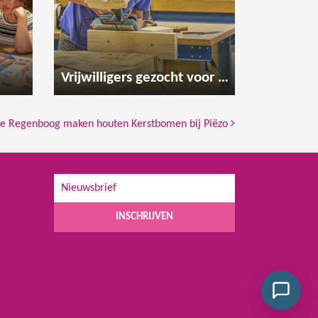
Vrijwilligers gezocht voor de houtwerkplaats
 De Regenboog maken houten Kerstbomen bij Piëzo