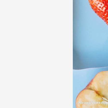
/
Nieuws
/
Workshop 