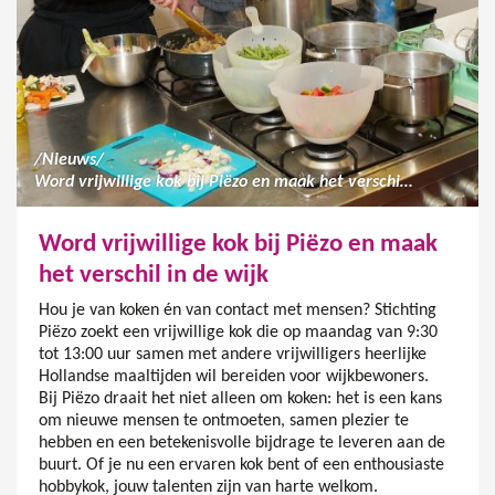
/
Nieuws
/
Word vrijwillige kok bij Piëzo en maak het verschil in de wijk
Word vrijwillige kok bij Piëzo en maak
het verschil in de wijk
Hou je van koken én van contact met mensen? Stichting
Piëzo zoekt een vrijwillige kok die op maandag van 9:30
tot 13:00 uur samen met andere vrijwilligers heerlijke
Hollandse maaltijden wil bereiden voor wijkbewoners.
Bij Piëzo draait het niet alleen om koken: het is een kans
om nieuwe mensen te ontmoeten, samen plezier te
hebben en een betekenisvolle bijdrage te leveren aan de
buurt. Of je nu een ervaren kok bent of een enthousiaste
hobbykok, jouw talenten zijn van harte welkom.