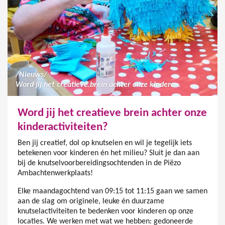
/
Nieuws
/
Word jij het creatieve brein achter onze kinderactiviteiten?
Word jij het creatieve brein achter onze
kinderactiviteiten?
Ben jij creatief, dol op knutselen en wil je tegelijk iets
betekenen voor kinderen én het milieu? Sluit je dan aan
bij de knutselvoorbereidingsochtenden in de Piëzo
Ambachtenwerkplaats!
Elke maandagochtend van 09:15 tot 11:15 gaan we samen
aan de slag om originele, leuke én duurzame
knutselactiviteiten te bedenken voor kinderen op onze
locaties. We werken met wat we hebben: gedoneerde