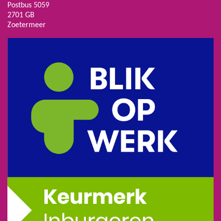
Postbus 5059
2701 GB
Zoetermeer