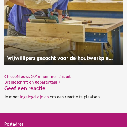
Vrijwilligers gezocht voor de houtwerkplaats
Bericht Navigatie
PiezoNieuws 2016 nummer 2 is uit
Brailleschrift en gebarentaal
Geef een reactie
Je moet
ingelogd zijn op
om een reactie te plaatsen.
Postadres: