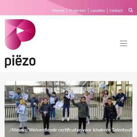
Nieuws
Projecten
Locaties
Contact
/
Nieuws
/