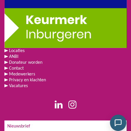
Locaties
ANBI
Donateur worden
Contact
Medewerkers
Privacy en klachten
Vacatures