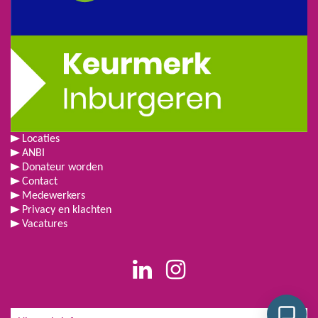
Locaties
ANBI
Donateur worden
Contact
Medewerkers
Privacy en klachten
Vacatures