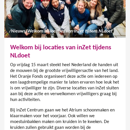
/
Nieuws
/
Welkom bij locaties van inZet tijdens NLdoet
Welkom bij locaties van inZet tijdens
NLdoet
Op vrijdag 15 maart steekt heel Nederland de handen uit
de mouwen bij de grootste vrijwilligersactie van het land.
Het Oranje Fonds organiseert deze actie om iedereen op
een laagdrempelige manier te laten ervaren hoe leuk het
is om vrijwilliger te zijn. Diverse locaties van inZet sluiten
aan bij deze actie en verwelkomen vrijwilligers graag bij
hun activiteiten.
Bij inZet Centrum gaan we het Atrium schoonmaken en
klaarmaken voor het voorjaar. Ook willen we
moestuinbakken maken om kruiden in te kweken. De
kruiden zullen gebruikt gaan worden bij de