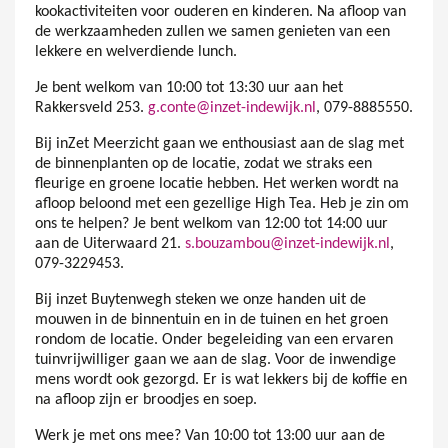
kookactiviteiten voor ouderen en kinderen. Na afloop van
de werkzaamheden zullen we samen genieten van een
lekkere en welverdiende lunch.
Je bent welkom van 10:00 tot 13:30 uur aan het
Rakkersveld 253.
g.conte@inzet-indewijk.nl
, 079-8885550.
Bij inZet Meerzicht gaan we enthousiast aan de slag met
de binnenplanten op de locatie, zodat we straks een
fleurige en groene locatie hebben. Het werken wordt na
afloop beloond met een gezellige High Tea. Heb je zin om
ons te helpen? Je bent welkom van 12:00 tot 14:00 uur
aan de Uiterwaard 21.
s.bouzambou@inzet-indewijk.nl
,
079-3229453.
Bij inzet Buytenwegh steken we onze handen uit de
mouwen in de binnentuin en in de tuinen en het groen
rondom de locatie. Onder begeleiding van een ervaren
tuinvrijwilliger gaan we aan de slag. Voor de inwendige
mens wordt ook gezorgd. Er is wat lekkers bij de koffie en
na afloop zijn er broodjes en soep.
Werk je met ons mee? Van 10:00 tot 13:00 uur aan de