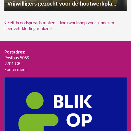
Vrijwilligers gezocht voor de houtwerkplaats
Bericht Navigatie
Zelf broodspreads maken – kookworkshop voor kinderen
Leer zelf kleding maken
Postadres:
Postbus 5059
2701 GB
Zoetermeer