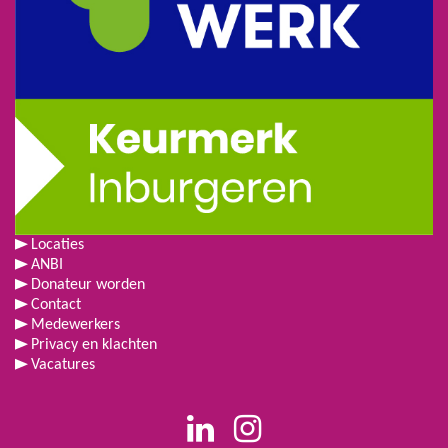
Locaties
ANBI
Donateur worden
Contact
Medewerkers
Privacy en klachten
Vacatures