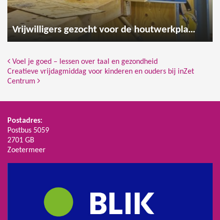
Vrijwilligers gezocht voor de houtwerkplaats
Bericht Navigatie
Voel je goed – lessen over taal en gezondheid
Creatieve vrijdagmiddag voor kinderen en ouders bij inZet
Centrum
Postadres:
Postbus 5059
2701 GB
Zoetermeer