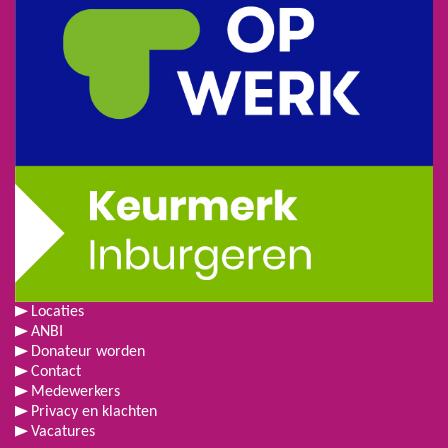
Locaties
ANBI
Donateur worden
Contact
Medewerkers
Privacy en klachten
Vacatures