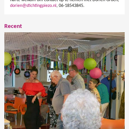
dorien@stichtingpiezo.nl
, 06-18543845.
Recent