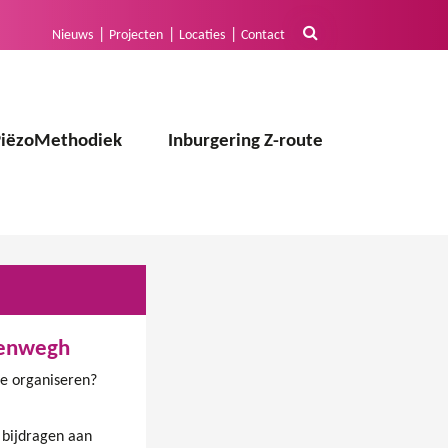
Nieuws
Projecten
Locaties
Contact
PiëzoMethodiek
Inburgering Z-route
ytenwegh
 te organiseren?
n bijdragen aan