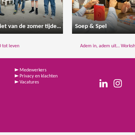
Geniet van de zomer tijdens een gezellige wandeling
Soep & Spel
 tot leven
Adem in, adem uit… Worksh
Medewerkers
Privacy en klachten
Vacatures