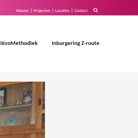
Nieuws
Projecten
Locaties
Contact
PiëzoMethodiek
Inburgering Z-route