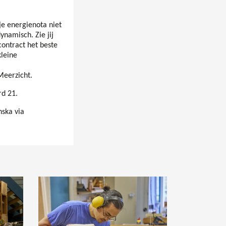
je energienota niet
ynamisch. Zie jij
ontract het beste
kleine
Meerzicht.
rd 21.
ska via