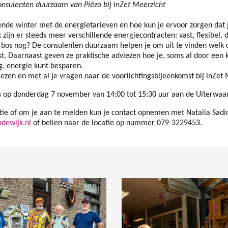
onsulenten duurzaam van Piëzo bij inZet Meerzicht
ende winter met de energietarieven en hoe kun je ervoor zorgen dat 
zijn er steeds meer verschillende energiecontracten: vast, flexibel, d
bos nog? De consulenten duurzaam helpen je om uit te vinden welk c
ast. Daarnaast geven ze praktische adviezen hoe je, soms al door een 
, energie kunt besparen.
ezen en met al je vragen naar de voorlichtingsbijeenkomst bij inZet 
s op donderdag 7 november van 14:00 tot 15:30 uur aan de Uiterwaa
ie of om je aan te melden kun je contact opnemen met Natalia Sadin
ndewijk.nl
of bellen naar de locatie op nummer 079-3229453.