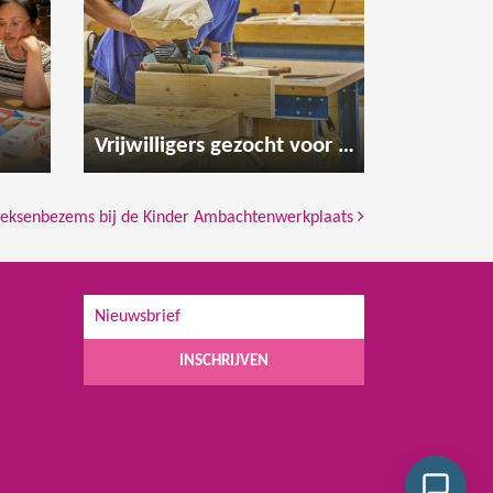
Vrijwilligers gezocht voor de houtwerkplaats
eksenbezems bij de Kinder Ambachtenwerkplaats