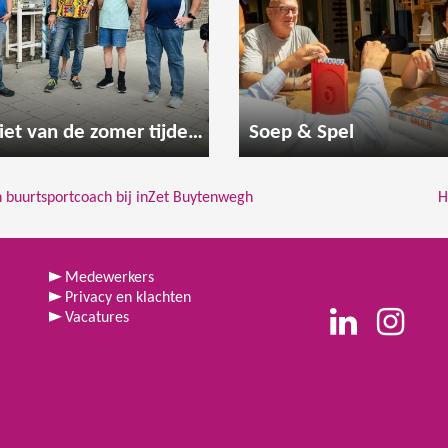
Geniet van de zomer tijdens een gezellige wandeling
Soep & Spel
en buurtsportcoach bij inZet Buytenwegh
H
Medewerkers
Privacy en klachten
Vacatures