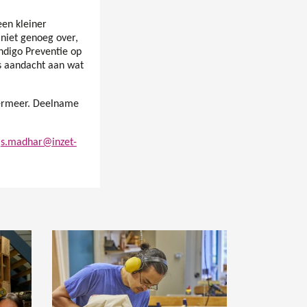
een kleiner
 niet genoeg over,
ndigo Preventie op
s aandacht aan wat
termeer. Deelname
a
s.madhar@inzet-