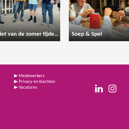
Geniet van de zomer tijdens een gezellige wandeling
Soep & Spel
Medewerkers
Privacy en klachten
Vacatures