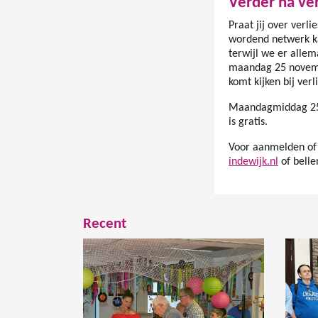
Verder na ve
Praat jij over verli
wordend netwerk ka
terwijl we er alle
maandag 25 novemb
komt kijken bij verl
Maandagmiddag 25 
is gratis.
Voor aanmelden of
indewijk.nl
of belle
Recent