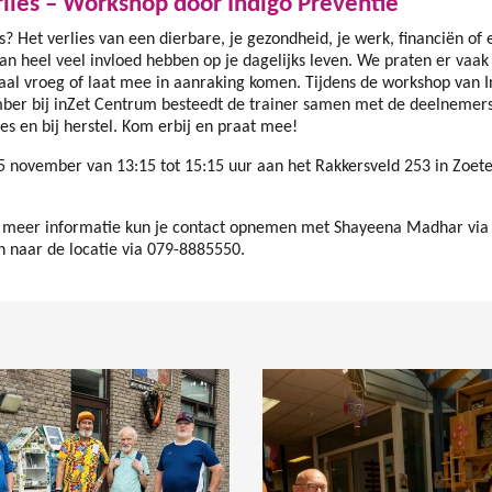
rlies – Workshop door Indigo Preventie
es? Het verlies van een dierbare, je gezondheid, je werk, financiën of 
n heel veel invloed hebben op je dagelijks leven. We praten er vaak
maal vroeg of laat mee in aanraking komen. Tijdens de workshop van I
er bij inZet Centrum besteedt de trainer samen met de deelnemer
ies en bij herstel. Kom erbij en praat mee!
november van 13:15 tot 15:15 uur aan het Rakkersveld 253 in Zoe
 meer informatie kun je contact opnemen met Shayeena Madhar vi
n naar de locatie via 079-8885550.