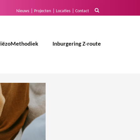
Nieuws
Projecten
Locaties
Contact
PiëzoMethodiek
Inburgering Z-route