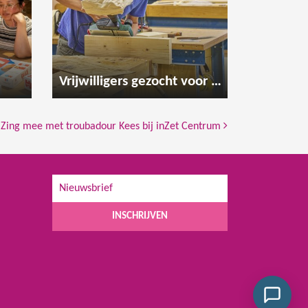
Vrijwilligers gezocht voor de houtwerkplaats
Zing mee met troubadour Kees bij inZet Centrum