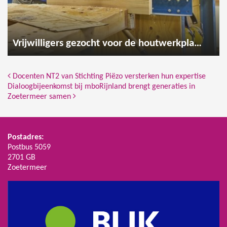
Vrijwilligers gezocht voor de houtwerkplaats
Bericht Navigatie
Docenten NT2 van Stichting Piëzo versterken hun expertise
Dialoogbijeenkomst bij mboRijnland brengt generaties in
Zoetermeer samen
Postadres:
Postbus 5059
2701 GB
Zoetermeer