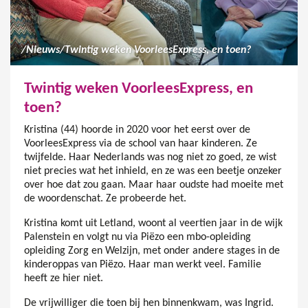
/
Nieuws
/
Twintig weken VoorleesExpress, en toen?
Twintig weken VoorleesExpress, en
toen?
Kristina (44) hoorde in 2020 voor het eerst over de
VoorleesExpress via de school van haar kinderen. Ze
twijfelde. Haar Nederlands was nog niet zo goed, ze wist
niet precies wat het inhield, en ze was een beetje onzeker
over hoe dat zou gaan. Maar haar oudste had moeite met
de woordenschat. Ze probeerde het.
Kristina komt uit Letland, woont al veertien jaar in de wijk
Palenstein en volgt nu via Piëzo een mbo-opleiding
opleiding Zorg en Welzijn, met onder andere stages in de
kinderoppas van Piëzo. Haar man werkt veel. Familie
heeft ze hier niet.
De vrijwilliger die toen bij hen binnenkwam, was Ingrid.