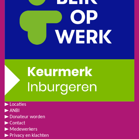
Locaties
ANBI
Donateur worden
Contact
Medewerkers
Privacy en klachten