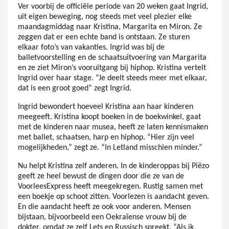
Ver voorbij de officiële periode van 20 weken gaat Ingrid,
uit eigen beweging, nog steeds met veel plezier elke
maandagmiddag naar Kristina, Margarita en Miron. Ze
zeggen dat er een echte band is ontstaan. Ze sturen
elkaar foto’s van vakanties. Ingrid was bij de
balletvoorstelling en de schaatsuitvoering van Margarita
en ze ziet Miron’s vooruitgang bij hiphop. Kristina vertelt
Ingrid over haar stage. “Je deelt steeds meer met elkaar,
dat is een groot goed” zegt Ingrid.
Ingrid bewondert hoeveel Kristina aan haar kinderen
meegeeft. Kristina koopt boeken in de boekwinkel, gaat
met de kinderen naar musea, heeft ze laten kennismaken
met ballet, schaatsen, harp en hiphop. “Hier zijn veel
mogelijkheden,” zegt ze. “In Letland misschien minder.”
Nu helpt Kristina zelf anderen. In de kinderoppas bij Piëzo
geeft ze heel bewust de dingen door die ze van de
VoorleesExpress heeft meegekregen. Rustig samen met
een boekje op schoot zitten. Voorlezen is aandacht geven.
En die aandacht heeft ze ook voor anderen. Mensen
bijstaan, bijvoorbeeld een Oekraïense vrouw bij de
dokter, omdat ze zelf Lets en Russisch spreekt. “Als ik