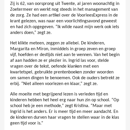
Zij is 62, van oorsprong uit Twente, al jaren woonachtig in
Zoetermeer en werkt nog steeds in het management van
de zorg. Ze had een artikel over de VoorleesExpress in de
krant gelezen, was naar een voorlichtingsavond geweest
en had zich opgegeven. “Ik wilde naast mijn werk ook iets
anders doen,” zegt ze.
Het klikte meteen, zeggen ze allebei. De kinderen,
Margarita en Miron, inmiddels in groep zeven en groep
vijf, hoefden er destijds niet aan te wennen. Van het begin
af aan hadden ze er plezier in. Ingrid las voor, stelde
vragen over de tekst, oefende klanken met een
kwartetspel, gebruikte prentenboeken zonder woorden
om samen dingen te benoemen. Ook de ouders betrekt ze
erbij. “Niet alleen voorlezen en klaar,” zegt ze.
Alle moeite met begrijpend lezen is verleden tijd en
kinderen hebben het heel erg naar hun zin op school. “Op
school heb je een methode,” zegt Kristina. “Maar met
Ingrid is het anders. Er is meer tijd en meer aandacht. En
de kinderen durven haar vragen te stellen waar in de klas
geen tijd voor is.”