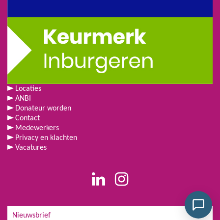
Locaties
ANBI
Donateur worden
Contact
Medewerkers
Privacy en klachten
Vacatures