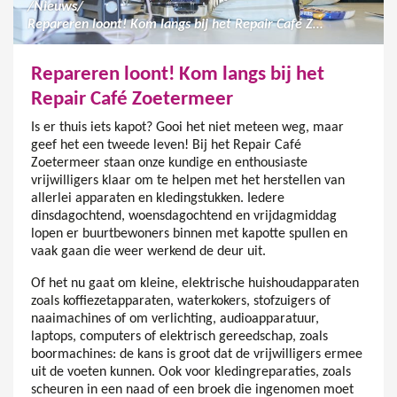
/
Nieuws
/
Repareren loont! Kom langs bij het Repair Café Zoetermeer
Repareren loont! Kom langs bij het
Repair Café Zoetermeer
Is er thuis iets kapot? Gooi het niet meteen weg, maar
geef het een tweede leven! Bij het Repair Café
Zoetermeer staan onze kundige en enthousiaste
vrijwilligers klaar om te helpen met het herstellen van
allerlei apparaten en kledingstukken. Iedere
dinsdagochtend, woensdagochtend en vrijdagmiddag
lopen er buurtbewoners binnen met kapotte spullen en
vaak gaan die weer werkend de deur uit.
Of het nu gaat om kleine, elektrische huishoudapparaten
zoals koffiezetapparaten, waterkokers, stofzuigers of
naaimachines of om verlichting, audioapparatuur,
laptops, computers of elektrisch gereedschap, zoals
boormachines: de kans is groot dat de vrijwilligers ermee
uit de voeten kunnen. Ook voor kledingreparaties, zoals
scheuren in een naad of een broek die ingenomen moet