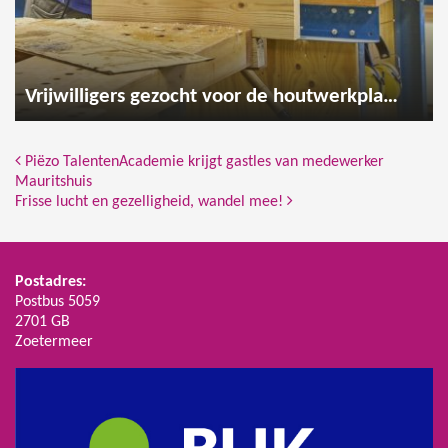
Vrijwilligers gezocht voor de houtwerkplaats
Bericht Navigatie
Piëzo TalentenAcademie krijgt gastles van medewerker
Mauritshuis
Frisse lucht en gezelligheid, wandel mee!
Postadres:
Postbus 5059
2701 GB
Zoetermeer