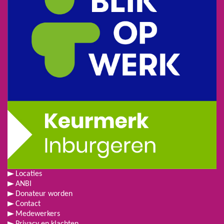
Locaties
ANBI
Donateur worden
Contact
Medewerkers