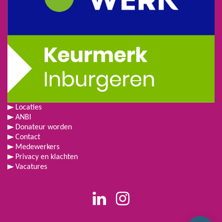
Locaties
ANBI
Donateur worden
Contact
Medewerkers
Privacy en klachten
Vacatures