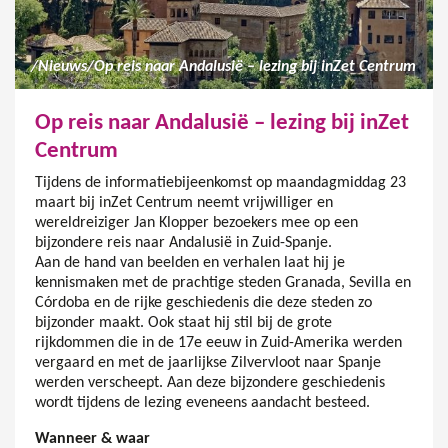
/
Nieuws
/
Op reis naar Andalusië – lezing bij inZet Centrum
Op reis naar Andalusië – lezing bij inZet
Centrum
Tijdens de informatiebijeenkomst op maandagmiddag 23
maart bij inZet Centrum neemt vrijwilliger en
wereldreiziger Jan Klopper bezoekers mee op een
bijzondere reis naar Andalusië in Zuid-Spanje.
Aan de hand van beelden en verhalen laat hij je
kennismaken met de prachtige steden Granada, Sevilla en
Córdoba en de rijke geschiedenis die deze steden zo
bijzonder maakt. Ook staat hij stil bij de grote
rijkdommen die in de 17e eeuw in Zuid-Amerika werden
vergaard en met de jaarlijkse Zilvervloot naar Spanje
werden verscheept. Aan deze bijzondere geschiedenis
wordt tijdens de lezing eveneens aandacht besteed.
Wanneer & waar