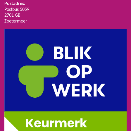
Postadres:
Postbus 5059
2701 GB
Zoetermeer