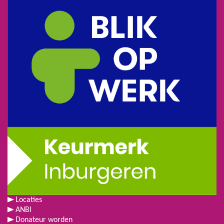
Locaties
ANBI
Donateur worden