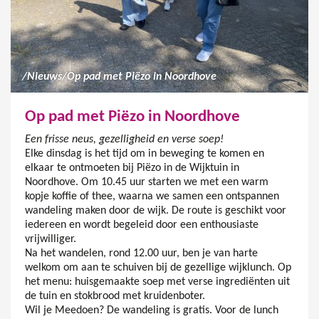
/
Nieuws
/
Op pad met Piëzo in Noordhove
Op pad met Piëzo in Noordhove
Een frisse neus, gezelligheid en verse soep!
Elke dinsdag is het tijd om in beweging te komen en
elkaar te ontmoeten bij Piëzo in de Wijktuin in
Noordhove. Om 10.45 uur starten we met een warm
kopje koffie of thee, waarna we samen een ontspannen
wandeling maken door de wijk. De route is geschikt voor
iedereen en wordt begeleid door een enthousiaste
vrijwilliger.
Na het wandelen, rond 12.00 uur, ben je van harte
welkom om aan te schuiven bij de gezellige wijklunch. Op
het menu: huisgemaakte soep met verse ingrediënten uit
de tuin en stokbrood met kruidenboter.
Wil je Meedoen? De wandeling is gratis. Voor de lunch