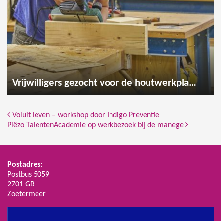
Vrijwilligers gezocht voor de houtwerkplaats
Bericht Navigatie
Voluit leven – workshop door Indigo Preventie
Piëzo TalentenAcademie op werkbezoek bij de manege
Postadres:
Postbus 5059
2701 GB
Zoetermeer